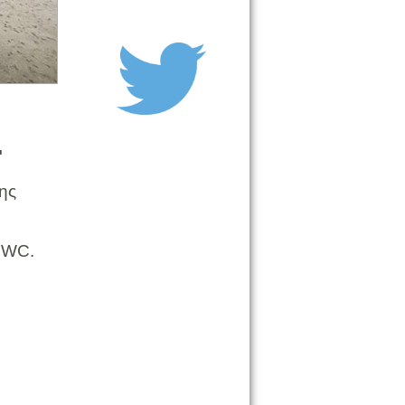
.
ης
α WC.