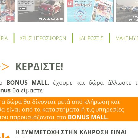
ΙΡΙΑ
ΧΡΗΣΗ ΠΡΟΣΦΟΡΩΝ
ΚΛΗΡΩΣΕΙΣ
MAKE MY 
>>
ΚΕΡΔΙΣΤΕ!
ο
BONUS MALL
, έχουμε και δώρα άλλωστε τ
onus
θα είμαστε;
Τα δώρα θα δίνονται μετά από κλήρωση και
θα είναι από τα καταστήματα ή τις υπηρεσίες
που παρουσιάζονται στο
BONUS MALL.
Η ΣΥΜΜΕΤΟΧΗ ΣΤΗΝ ΚΛΗΡΩΣΗ ΕΙΝΑΙ