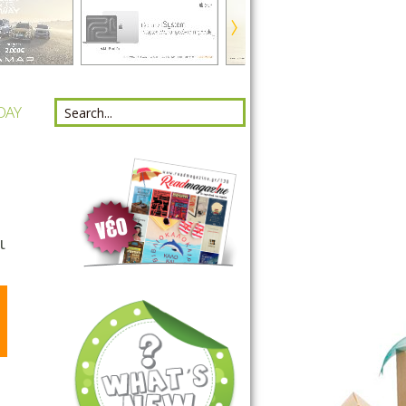
DAY
ι