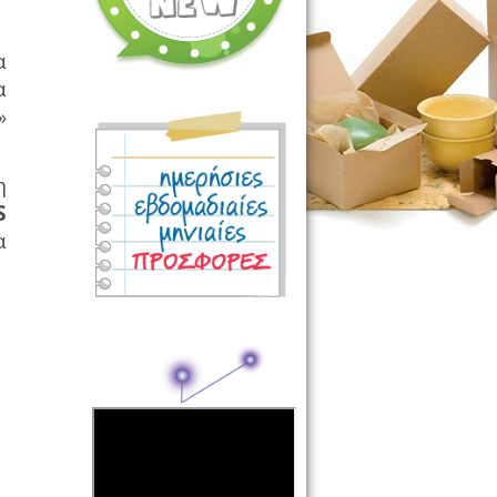
α
α
»
η
S
α