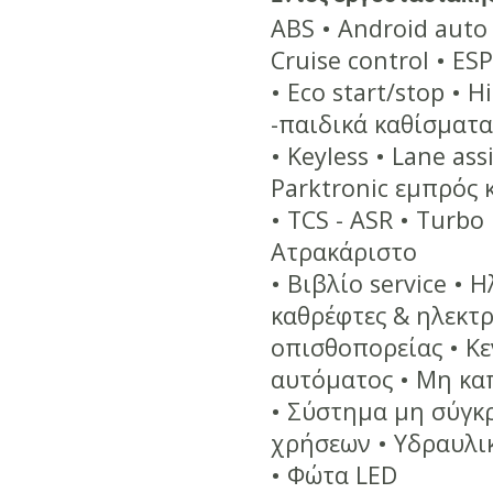
ABS • Android aut
Cruise control
•
ES
•
Eco start/stop
•
Hi
-παιδικά καθίσματ
•
Keyless
•
Lane ass
Parktronic εμπρός 
•
TCS - ASR
•
Turbo
Ατρακάριστο
•
Βιβλίο service
•
Η
καθρέφτες & ηλεκτ
οπισθοπορείας
•
Κε
αυτόματος
•
Μη κα
•
Σύστημα μη σύγκ
χρήσεων
•
Υδραυλι
•
Φώτα LED