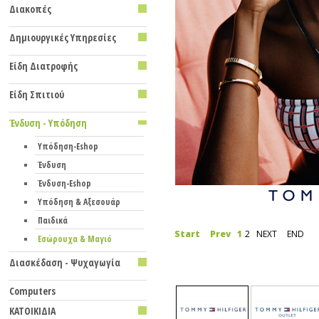
Διακοπές
Δημιουργικές Υπηρεσίες
Είδη Διατροφής
Eίδη Σπιτιού
Ένδυση - Υπόδηση
Υπόδηση-Eshop
Ένδυση
Ένδυση-Eshop
Υπόδηση & Aξεσουάρ
Παιδικά
Start
Prev
1
2
NEXT
END
Εσώρουχα & Mαγιό
Διασκέδαση - Ψυχαγωγία
Computers
ΚΑΤΟΙΚΙΔΙΑ