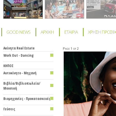
GOOD NEWS
ΑΡΧΙΚΗ
ΕΤΑΙΡΙΑ
ΧΡΗΣΗ ΠΡΟΣ
Ακίνητα Real Estate
Page 1 of 2
Work Out - Dancing
KHΠΟΣ
Αυτοκίνητο - Μηχανή
Βιβλία/Βιβλιοπωλεία/
Μουσική
Βιομηχανίες - Προκατασκευές
Γεύσεις